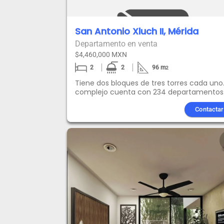
San Antonio Xluch II, Mérida
Departamento en venta
$4,460,000 MXN
2
2
96
m
2
Tiene dos bloques de tres torres cada uno.
complejo cuenta con 234 departamentos
de 1, 2 y 3 dormitorios.Descripción 1 CAJON
ESTACIONAMIENTO1 PARRILLA ELECTRICA DE 4
Contactar
QUEMADORES1 CALENTADOR ELECTRICO1
BARRA DE GRANITOCARPINTERIA DE COCINA 
BAÑO Y CLOSET.CANCELES DE BAÑOPISOS D
MARMOL