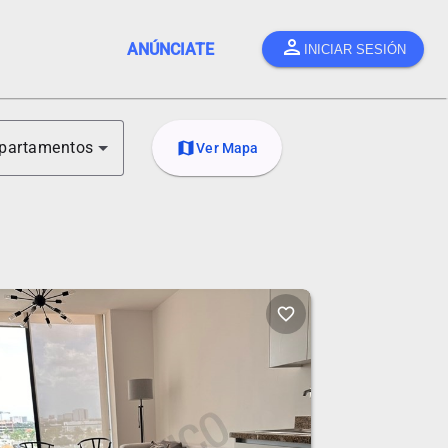
person
ANÚNCIATE
INICIAR SESIÓN
partamentos
map
Ver Mapa
favorite_border