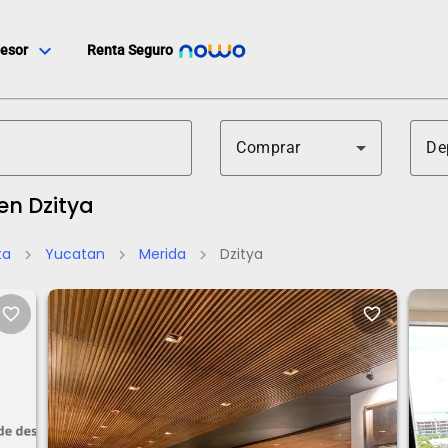
expand_more
esor
Renta Seguro
Comprar
De
en Dzitya
ta
Yucatan
Merida
Dzitya
chevron_right
chevron_right
chevron_right
favorite_border
favorite_border