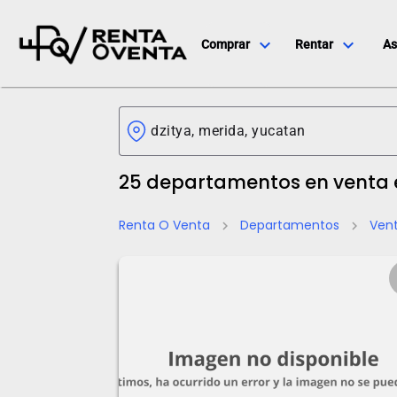
expand_more
expand_more
Comprar
Rentar
As
25 departamentos en venta 
Renta O Venta
Departamentos
Ven
chevron_right
chevron_right