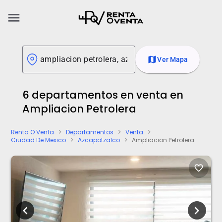
menu
map
Ver Mapa
6 departamentos en venta en
Ampliacion Petrolera
Renta O Venta
Departamentos
Venta
chevron_right
chevron_right
chevron_right
Ciudad De Mexico
Azcapotzalco
Ampliacion Petrolera
chevron_right
chevron_right
favorite_border
chevron_left
chevron_right