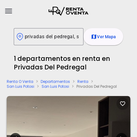
menu
map
Ver Mapa
1 departamentos en renta en
Privadas Del Pedregal
Renta O Venta
Departamentos
Renta
chevron_right
chevron_right
chevron_right
San Luis Potosi
San Luis Potosi
Privadas Del Pedregal
chevron_right
chevron_right
favorite_border