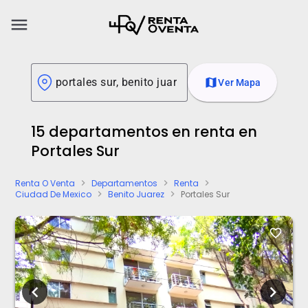
menu
map
Ver Mapa
15 departamentos en renta en
Portales Sur
Renta O Venta
Departamentos
Renta
chevron_right
chevron_right
chevron_right
Ciudad De Mexico
Benito Juarez
Portales Sur
chevron_right
chevron_right
favorite_border
chevron_left
chevron_right