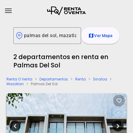
menu
map
Ver Mapa
2 departamentos en renta en
Palmas Del Sol
Renta O Venta
Departamentos
Renta
Sinaloa
chevron_right
chevron_right
chevron_right
chevron_right
Mazatlan
Palmas Del Sol
chevron_right
favorite_border
chevron_left
chevron_right