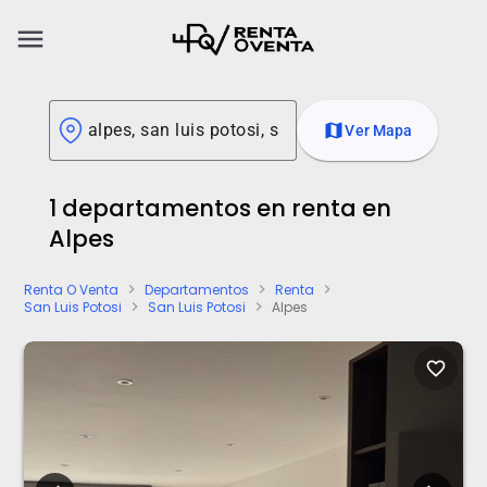
menu
map
Ver Mapa
1 departamentos en renta en
Alpes
Renta O Venta
Departamentos
Renta
chevron_right
chevron_right
chevron_right
San Luis Potosi
San Luis Potosi
Alpes
chevron_right
chevron_right
favorite_border