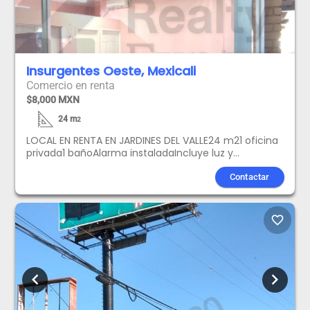
Insurgentes Oeste, Mexicali
Comercio en renta
$8,000 MXN
24
m
2
LOCAL EN RENTA EN JARDINES DEL VALLE24 m21 oficina
privada1 bañoAlarma instaladaIncluye luz y
aguaPrecio mas IVA al 8%Local de 24 m con acceso
directo por Boulevard Benito Juárez y Calzada
Contactar
Francisco L. Montejano. Cuenta con aire
acondicionado.
favorite_border
chevron_left
chevron_right