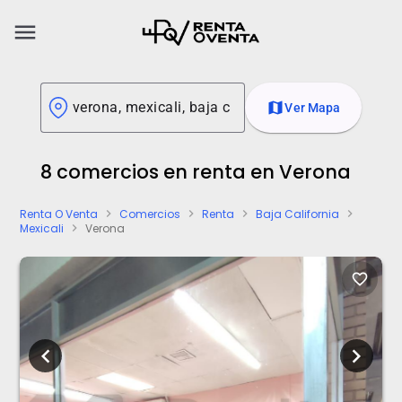
menu
map
Ver Mapa
8 comercios en renta en Verona
Renta O Venta
Comercios
Renta
Baja California
chevron_right
chevron_right
chevron_right
chevron_right
Mexicali
Verona
chevron_right
favorite_border
chevron_left
chevron_right