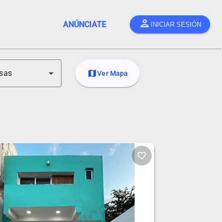
person
ANÚNCIATE
INICIAR SESIÓN
sas
map
Ver Mapa
favorite_border