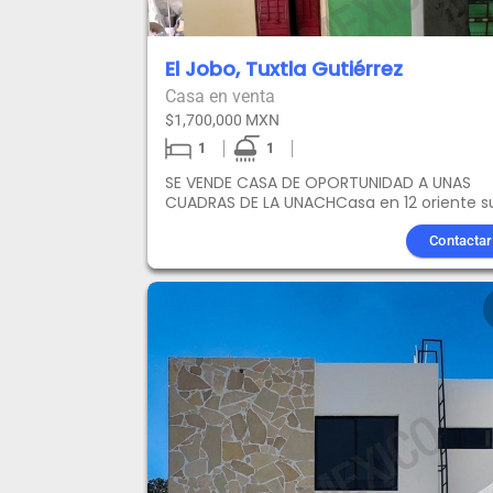
El Jobo, Tuxtla Gutiérrez
Casa en venta
$1,700,000 MXN
1
1
SE VENDE CASA DE OPORTUNIDAD A UNAS
CUADRAS DE LA UNACHCasa en 12 oriente s
1280, Los Presidentes, Tuxtla Gutiérrez
1,700,000 En VentaALERTA INVERSIONISTA El
Contactar
mercado acaba de liberar la joya en bruto
que su portafolio estaba esperando.Deje 
buscar. Hemos encontrado la fórmula
perfecta de ubicación potencial precio pa
construir su próximo éxito financiero en
Tuxtla Gutiérrez.1,700,000 es la llave a un
flujo de ingresos pasivos
GARANTIZADO.Ubicación Premium e
Imbatible A pasos de la UNACH, plaza Cryst
libramiento sur, Terán por mencionar
algunos puntos de referencia , con acces
rápido al Boulevard Belisario Domínguez, lo