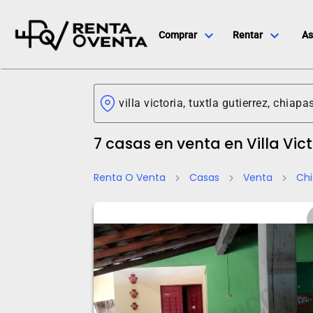
expand_more
expand_more
Comprar
Rentar
As
7 casas en venta en Villa Vic
Renta O Venta
Casas
Venta
Ch
chevron_right
chevron_right
chevron_right