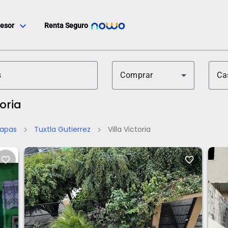
expand_more
esor
Renta Seguro
Comprar
Ca
toria
iapas
Tuxtla Gutierrez
Villa Victoria
chevron_right
chevron_right
favorite_border
favorite_border