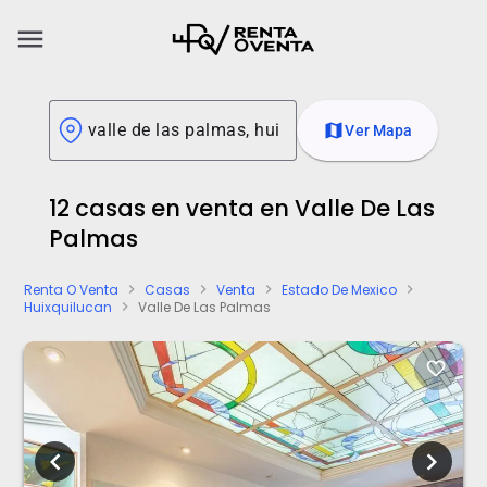
menu
map
Ver Mapa
12 casas en venta en Valle De Las
Palmas
Renta O Venta
Casas
Venta
Estado De Mexico
chevron_right
chevron_right
chevron_right
chevron_right
Huixquilucan
Valle De Las Palmas
chevron_right
favorite_border
chevron_left
chevron_right