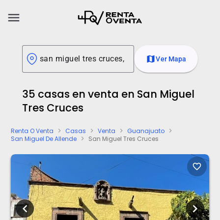
menu
map
Ver Mapa
35 casas en venta en San Miguel
Tres Cruces
Renta O Venta
Casas
Venta
Guanajuato
chevron_right
chevron_right
chevron_right
chevron_right
San Miguel De Allende
San Miguel Tres Cruces
chevron_right
favorite_border
chevron_left
chevron_right