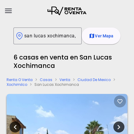
menu
map
Ver Mapa
6 casas en venta en San Lucas
Xochimanca
Renta O Venta
Casas
Venta
Ciudad De Mexico
chevron_right
chevron_right
chevron_right
chevron_right
Xochimilco
San Lucas Xochimanca
chevron_right
favorite_border
chevron_left
chevron_right