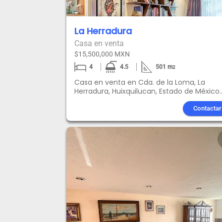
La Herradura
Casa en venta
$15,500,000 MXN
4
4.5
501
m
2
Casa en venta en Cda. de la Loma, La
Herradura, Huixquilucan, Estado de México.
Esta impresionante casa en La Herradura 
distingue por su diseño en desniveles, lo q
Contactar
le otorga un encanto único. Con cuatro
amplias recámaras, cada una con su prop
baño, este hogar brinda comodidad y
privacidad a sus habitantes. Además, cue
con tres estacionamientos, lo cual es una
gran ventaja en esta zona residencial.
Ubicada en una calle cerrada con vigilanc
las 24 horas del día, la seguridad es una
prioridad en esta propiedad. Al ingresar, se
recibido por un hermoso jardín en la entra
que añade un toque de frescura y belleza
natural. En la parte trasera, hay otro jardín