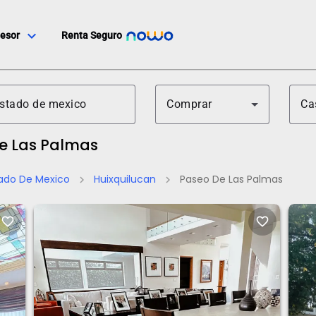
expand_more
esor
Renta Seguro
Comprar
Ca
De Las Palmas
ado De Mexico
Huixquilucan
Paseo De Las Palmas
chevron_right
chevron_right
favorite_border
favorite_border