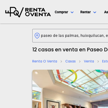
expand_more
expand_more
Comprar
Rentar
As
12 casas en venta en Paseo 
Renta O Venta
Casas
Venta
Est
chevron_right
chevron_right
chevron_right