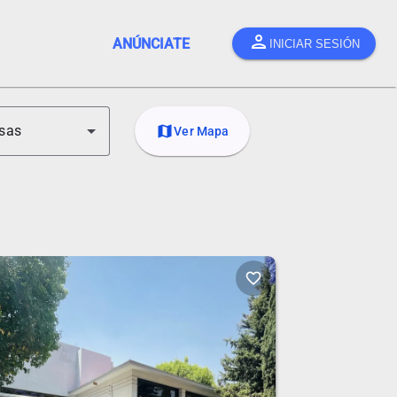
person
ANÚNCIATE
INICIAR SESIÓN
sas
map
Ver Mapa
favorite_border