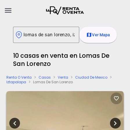
menu
map
Ver Mapa
10 casas en venta en Lomas De
San Lorenzo
Renta O Venta
Casas
Venta
Ciudad De Mexico
chevron_right
chevron_right
chevron_right
chevron_right
Iztapalapa
Lomas De San Lorenzo
chevron_right
favorite_border
chevron_left
chevron_right