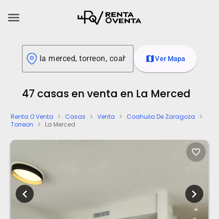
menu
map
Ver Mapa
47 casas en venta en La Merced
Renta O Venta
Casas
Venta
Coahuila De Zaragoza
chevron_right
chevron_right
chevron_right
chevron_right
Torreon
La Merced
chevron_right
favorite_border
chevron_left
chevron_right