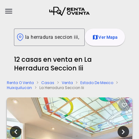
menu
map
Ver Mapa
12 casas en venta en La
Herradura Seccion Iii
Renta O Venta
Casas
Venta
Estado De Mexico
chevron_right
chevron_right
chevron_right
chevron_right
Huixquilucan
La Herradura Seccion Iii
chevron_right
favorite_border
chevron_left
chevron_right