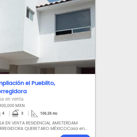
pliación el Pueblito,
rregidora
sa en venta
900,000 MXN
4
3
106.26
m
2
SA EN VENTA RESIDENCIAL AMSTERDAM
RREGIDORA QUERETARO MÉXICOCasa en
nta Residencial Amsterdam Corregidora