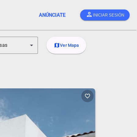
person
ANÚNCIATE
INICIAR SESIÓN
sas
map
Ver Mapa
favorite_border