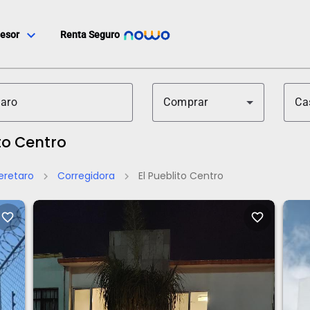
expand_more
esor
Renta Seguro
Comprar
Ca
to Centro
eretaro
Corregidora
El Pueblito Centro
chevron_right
chevron_right
favorite_border
favorite_border