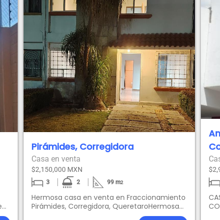
Am
Pirámides, Corregidora
Co
Casa en venta
Ca
$2,150,000 MXN
$2,
3
2
99
m
2
Hermosa casa en venta en Fraccionamiento
CA
en
Pirámides, Corregidora, QueretaroHermosa
CO
ada
casa en dos niveles, la cual cuenta con :.En
ve