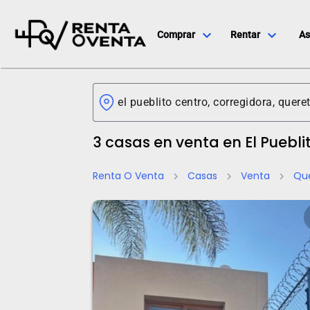
expand_more
expand_more
Comprar
Rentar
As
3 casas en venta en El Puebli
Renta O Venta
Casas
Venta
Qu
chevron_right
chevron_right
chevron_right