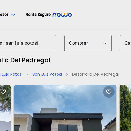
expand_more
esor
Renta Seguro
Comprar
Ca
llo Del Pedregal
 Luis Potosi
San Luis Potosi
Desarrollo Del Pedregal
chevron_right
chevron_right
favorite_border
favorite_border