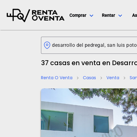
expand_more
expand_more
Comprar
Rentar
As
37 casas en venta en Desarro
Renta O Venta
Casas
Venta
San
chevron_right
chevron_right
chevron_right