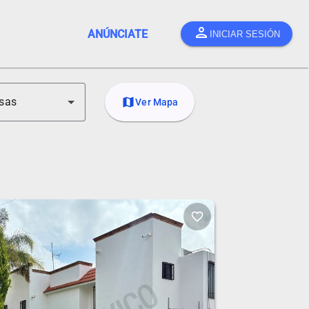
person
ANÚNCIATE
INICIAR SESIÓN
sas
map
Ver Mapa
favorite_border