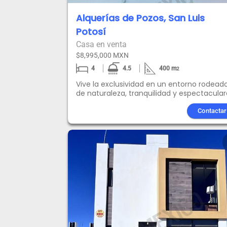
Alquerías de Pozos, San Luis
Potosí
Casa en venta
$8,995,000 MXN
4
4.5
400
m
2
Vive la exclusividad en un entorno rodead
de naturaleza, tranquilidad y espectacula
vistas al campo de golf. Esta residencia h
sido totalmente remodelada, cuidando c
Contactar
detalle en su diseño arquitectónico para
ofrecer espacios amplios, modernos y
funcionales. Ubicada frente al hoyo 8,brin
una atmósfera única de confort y lujo, ide
para familias que buscan calidad de vida 
una inversión segura. Características
destacadas 4 habitaciones, cada una con
baño completo y vestidor Recámara en
planta baja para mayor comodidad Alber
privada y amplio jardín perfecto para
reuniones y descanso Terraza con vistas
inigualables al green y al campo de golf