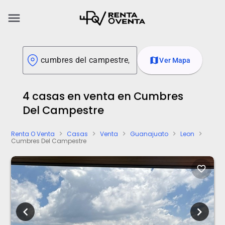
menu
map
Ver Mapa
4 casas en venta en Cumbres
Del Campestre
Renta O Venta
Casas
Venta
Guanajuato
Leon
chevron_right
chevron_right
chevron_right
chevron_right
chevron_right
Cumbres Del Campestre
favorite_border
chevron_left
chevron_right