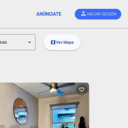
person
ANÚNCIATE
INICIAR SESIÓN
sas
map
Ver Mapa
favorite_border