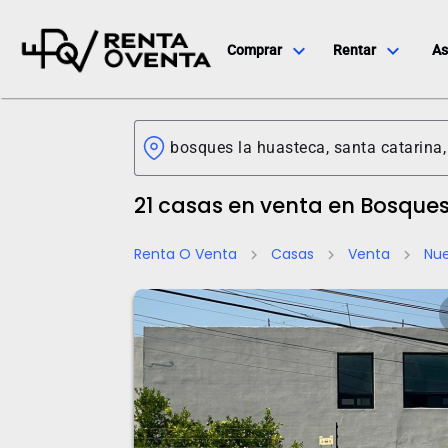
expand_more
expand_more
Comprar
Rentar
As
21 casas en venta en Bosque
Renta O Venta
Casas
Venta
Nu
chevron_right
chevron_right
chevron_right