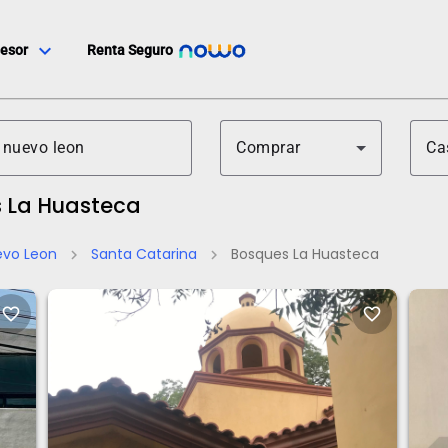
expand_more
esor
Renta Seguro
Comprar
Ca
s La Huasteca
evo Leon
Santa Catarina
Bosques La Huasteca
chevron_right
chevron_right
favorite_border
favorite_border