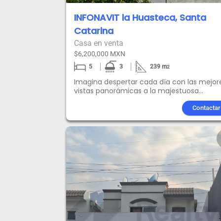
INFONAVIT la Huasteca, Santa
Catarina
Casa en venta
$6,200,000 MXN
5
3
239
m
2
Imagina despertar cada día con las mejor
vistas panorámicas a la majestuosa
Huasteca, en una casa diseñada para
combinar comodidad, seguridad y plusval
Contactar
garantizada. Características:239 m de
terreno y 196 m de construcción5
habitaciones y 3 baños completosSala,
comedor y cocina integral equipadaTerra
techada en planta baja + terraza en plant
alta2 jardines para disfrutar en
familiaAmplios espacios de
estacionamientoAlarma WiFi y cerco
eléctrico de alta tensión Lo que hace únic
esta casa:Ubicación privilegiadaVistas
espectaculares Oportunidad de uso
residencial o comercial (ideal para negoci