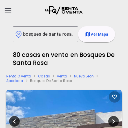
menu
map
Ver Mapa
80 casas en venta en Bosques De
Santa Rosa
Renta O Venta
Casas
Venta
Nuevo Leon
chevron_right
chevron_right
chevron_right
chevron_right
Apodaca
Bosques De Santa Rosa
chevron_right
favorite_border
chevron_left
chevron_right