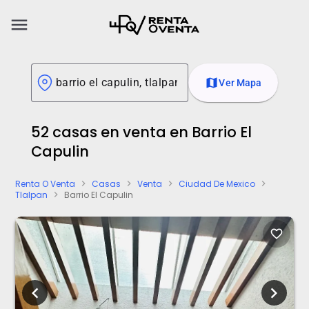
menu
map
Ver Mapa
52 casas en venta en Barrio El
Capulin
Renta O Venta
Casas
Venta
Ciudad De Mexico
chevron_right
chevron_right
chevron_right
chevron_right
Tlalpan
Barrio El Capulin
chevron_right
favorite_border
chevron_left
chevron_right