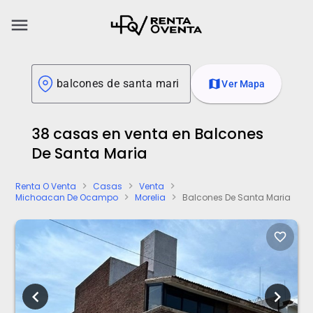
menu
map
Ver Mapa
38 casas en venta en Balcones
De Santa Maria
Renta O Venta
Casas
Venta
chevron_right
chevron_right
chevron_right
Michoacan De Ocampo
Morelia
Balcones De Santa Maria
chevron_right
chevron_right
favorite_border
chevron_left
chevron_right