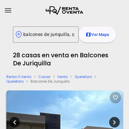
menu
map
Ver Mapa
28 casas en venta en Balcones
De Juriquilla
Renta O Venta
Casas
Venta
Queretaro
chevron_right
chevron_right
chevron_right
chevron_right
Queretaro
Balcones De Juriquilla
chevron_right
favorite_border
chevron_left
chevron_right