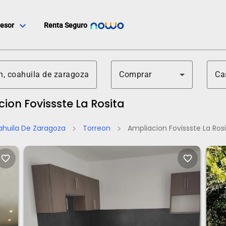
expand_more
esor
Renta Seguro
Comprar
Ca
ion Fovissste La Rosita
huila De Zaragoza
Torreon
Ampliacion Fovissste La Ros
chevron_right
chevron_right
favorite_border
favorite_border