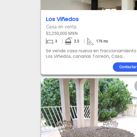
Los Viñedos
Casa en venta
$2,250,000 MXN
3
2.5
176
m
2
Se vende casa nueva en fraccionamiento
Los Viñedos, canarias Torreón, Casa
Canarias. *Cocina integral con granito y
parrilla *Closets y vestidor Canceles
Contactar
templados en baños Muebles en baño co
granito *Preparación para mini Split en las
recamaras *Cisterna para 2500 lts. *Ductos
recubiertos con poliuretano Cancelería d
aluminio con vidrios de 6mm Tintex.
🔶Recamara principal con área de vestidor
baño completo 🔶 2 recamaras Jrs. 🔶Bañ
compartidos para recamara jr. 🔶Sala de T
Amenidades: *Alberca Terraza Asador
Juegos Infantiles Áreas verdes Cancha de
padel PRECIO PUBLICADO NO INCLUYEN LOS
GASTOS NOTARIALES, COMISIONES Y