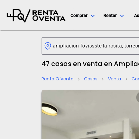
expand_more
expand_more
Comprar
Rentar
As
47 casas en venta en Ampliac
Renta O Venta
Casas
Venta
Coa
chevron_right
chevron_right
chevron_right