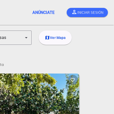
person
ANÚNCIATE
INICIAR SESIÓN
sas
map
Ver Mapa
ita
favorite_border