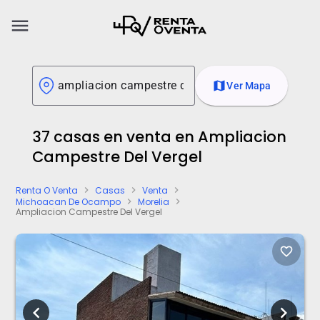
menu
map
Ver Mapa
37 casas en venta en Ampliacion
Campestre Del Vergel
Renta O Venta
Casas
Venta
chevron_right
chevron_right
chevron_right
Michoacan De Ocampo
Morelia
chevron_right
chevron_right
Ampliacion Campestre Del Vergel
favorite_border
chevron_left
chevron_right