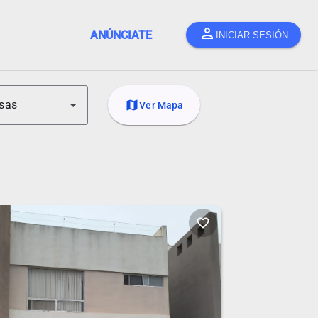
person
ANÚNCIATE
INICIAR SESIÓN
sas
map
Ver Mapa
favorite_border