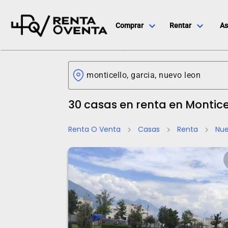
expand_more
expand_more
Comprar
Rentar
As
30 casas en renta en Montice
Renta O Venta
Casas
Renta
Nue
chevron_right
chevron_right
chevron_right