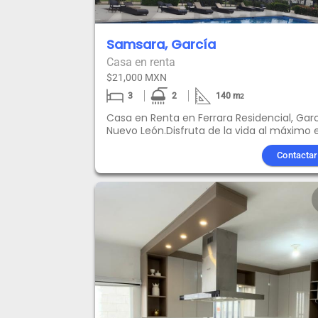
Samsara, García
Casa en renta
$21,000 MXN
3
2
140
m
2
Casa en Renta en Ferrara Residencial, Garc
Nuevo León.Disfruta de la vida al máximo 
esta hermosa casa de 2 pisos, con acaba
de primera calidad y todas las amenidade
Contactar
que necesitas para vivir con estilo y
comodidad. 3 dormitorios , 2 baños
completos y 1/2 baño de visita Sala,
comedor, estancia y cocina equipada 2
estacionamientos en garaje cubierto , Pati
Lavanderia Amenidades : Alberca y gimnasio
Casa Club Acceso controlado con vigilanc
las 24 horas Canchas deportivas y áreas 
convivenciaEquipamiento: 4 minisplits,
Refrigerador, Parrilla, Lavadora, Secadora,
microondasContáctanos para agendar u
cita. Ideal para familias o profesionales qu