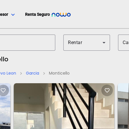
expand_more
esor
Renta Seguro
Rentar
Ca
llo
vo Leon
Garcia
Monticello
chevron_right
chevron_right
favorite_border
favorite_border