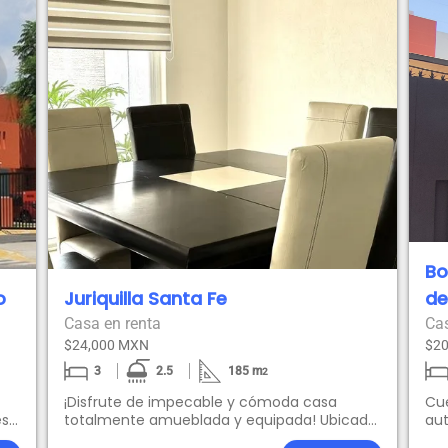
Bo
o
Juriquilla Santa Fe
de
Casa en renta
Cas
$24,000 MXN
$2
3
2.5
185
m
2
¡Disfrute de impecable y cómoda casa
Cu
es
totalmente amueblada y equipada! Ubicada
aut
en exclusiva privada "Quinta las Acacias" en
pr