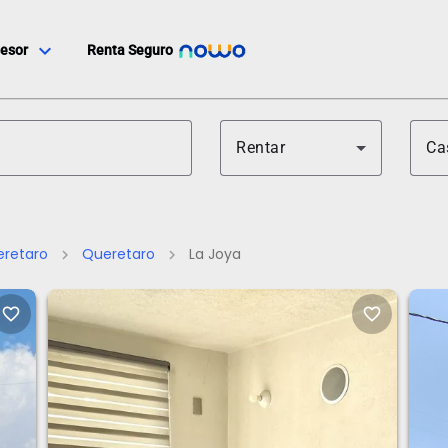
expand_more
esor
Renta Seguro
Rentar
Ca
retaro
Queretaro
La Joya
chevron_right
chevron_right
favorite_border
favorite_border