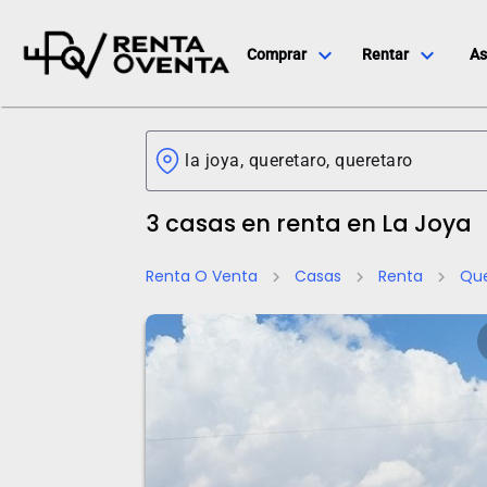
expand_more
expand_more
Comprar
Rentar
As
3 casas en renta en La Joya
Renta O Venta
Casas
Renta
Que
chevron_right
chevron_right
chevron_right