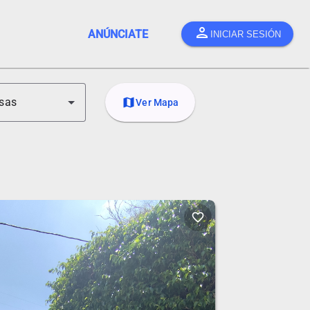
person
ANÚNCIATE
INICIAR SESIÓN
sas
map
Ver Mapa
favorite_border