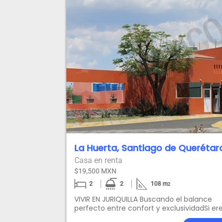
La Huerta, Santiago de Querétar
Casa en renta
$19,500 MXN
2
2
108
m
2
VIVIR EN JURIQUILLA Buscando el balance
perfecto entre confort y exclusividadSi er
empresario o ejecutivo y valoras la