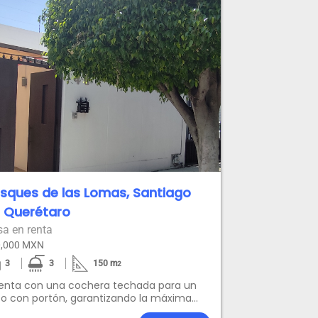
sques de las Lomas, Santiago
 Querétaro
a en renta
0,000 MXN
3
3
150
m
2
enta con una cochera techada para un
o con portón, garantizando la máxima
otección, además una funcional bodega