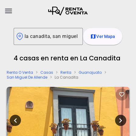
menu
map
Ver Mapa
4 casas en renta en La Canadita
Renta O Venta
Casas
Renta
Guanajuato
chevron_right
chevron_right
chevron_right
chevron_right
San Miguel De Allende
La Canadita
chevron_right
favorite_border
chevron_left
chevron_right