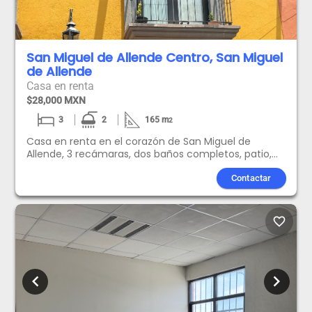
San Miguel de Allende Centro, San Miguel
de Allende
Casa en renta
$28,000 MXN
3
2
165
m
2
Casa en renta en el corazón de San Miguel de
Allende, 3 recámaras, dos baños completos, patio,
cocina, requiere mejoras a dos cuadras de la iconica
parroquia de San Miguel Arcangél. Inmejorable
Contactar
ubicación para disfrutar la vida en el corazón de la
ciudad.
favorite_border
chevron_left
chevron_right