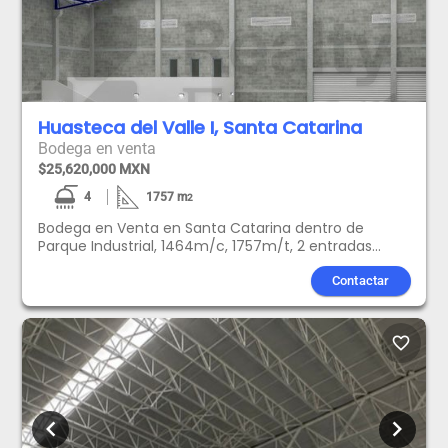
Huasteca del Valle I, Santa Catarina
Bodega en venta
$25,620,000 MXN
4
1757
m
2
Bodega en Venta en Santa Catarina dentro de
Parque Industrial, 1464m/c, 1757m/t, 2 entradas
planas, 0ficinas 80m, 4 medios baños 11 m de altura
al centro. $25,620,000.00 + IVA
Contactar
favorite_border
chevron_left
chevron_right