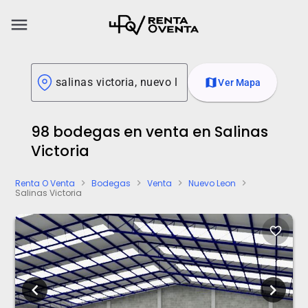
menu
map
Ver Mapa
98 bodegas en venta en Salinas
Victoria
Renta O Venta
Bodegas
Venta
Nuevo Leon
chevron_right
chevron_right
chevron_right
chevron_right
Salinas Victoria
favorite_border
chevron_left
chevron_right