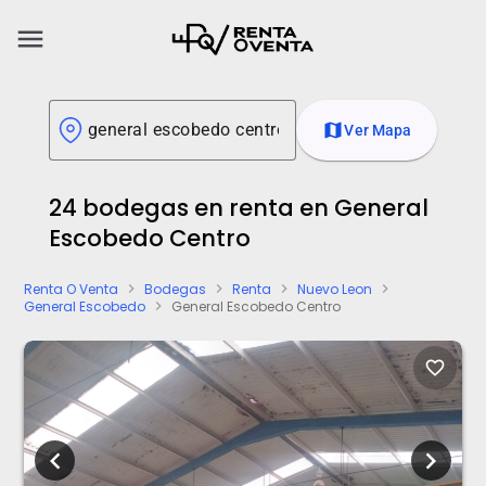
menu
map
Ver Mapa
24 bodegas en renta en General
Escobedo Centro
Renta O Venta
Bodegas
Renta
Nuevo Leon
chevron_right
chevron_right
chevron_right
chevron_right
General Escobedo
General Escobedo Centro
chevron_right
favorite_border
chevron_left
chevron_right