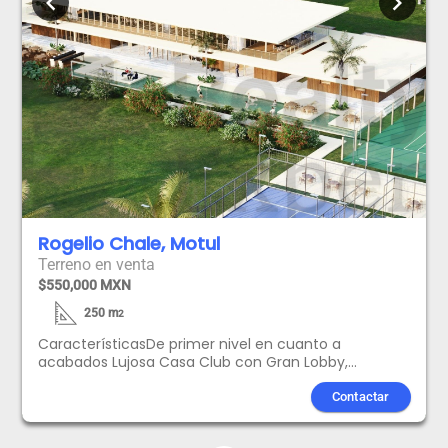
chevron_left
chevron_right
Rogelio Chale, Motul
Terreno en venta
$550,000 MXN
250
m
2
CaracterísticasDe primer nivel en cuanto a
acabados Lujosa Casa Club con Gran Lobby,
restaurante, salón de eventos, piano bar, piscina,
jacuzzi, canal de nado, Pool Movie Theater, Club
Contactar
House con billar y bar, canchas de tenis y pádel, spa,
sauna, gym, pista de petanca. Servicio