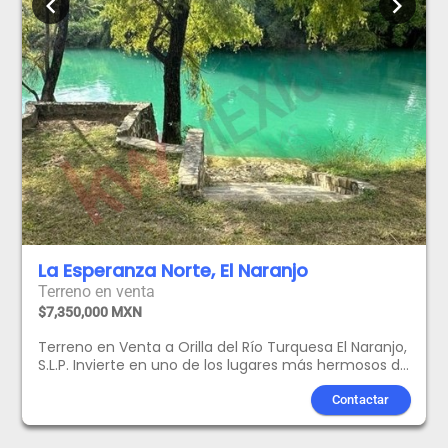
chevron_left
chevron_right
La Esperanza Norte, El Naranjo
Terreno en venta
$7,350,000 MXN
Terreno en Venta a Orilla del Río Turquesa El Naranjo,
S.L.P. Invierte en uno de los lugares más hermosos de
la Huasteca Potosina. Hermoso terreno ubicado
sobre la famosa Ruta Turquesa, con acceso directo
Contactar
al río y muelle privado, ideal para casa de descanso,
proyecto turístico o inversión patrimonial. Ubicación