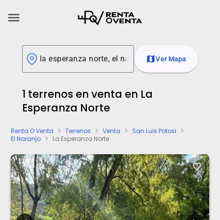
menu
map
Ver Mapa
1 terrenos en venta en La
Esperanza Norte
Renta O Venta
Terrenos
Venta
San Luis Potosi
chevron_right
chevron_right
chevron_right
chevron_right
El Naranjo
La Esperanza Norte
chevron_right
favorite_border