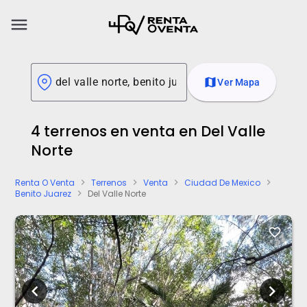
menu
map
Ver Mapa
4 terrenos en venta en Del Valle
Norte
Renta O Venta
Terrenos
Venta
Ciudad De Mexico
chevron_right
chevron_right
chevron_right
chevron_right
Benito Juarez
Del Valle Norte
chevron_right
favorite_border
chevron_left
chevron_right