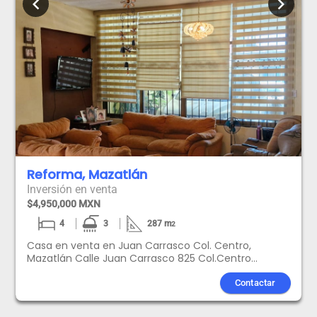
chevron_left
chevron_right
Reforma, Mazatlán
Inversión en venta
$4,950,000 MXN
4
3
287
m
2
Casa en venta en Juan Carrasco Col. Centro,
Mazatlán Calle Juan Carrasco 825 Col.Centro
4,950,000 MXN Excelente oportunidad de adquirir
una amplia casa de una sola planta ubicada en una
Contactar
zona céntrica y bien conectada de Mazatlán, ideal
para familias grandes o para quienes buscan