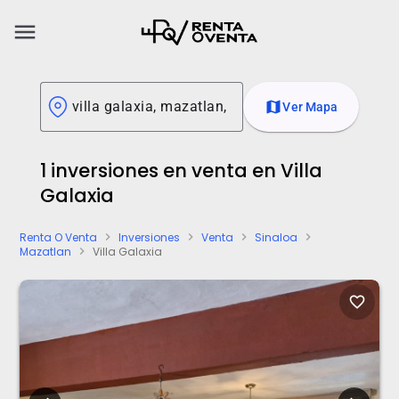
menu
map
Ver Mapa
1 inversiones en venta en Villa
Galaxia
Renta O Venta
Inversiones
Venta
Sinaloa
chevron_right
chevron_right
chevron_right
chevron_right
Mazatlan
Villa Galaxia
chevron_right
favorite_border