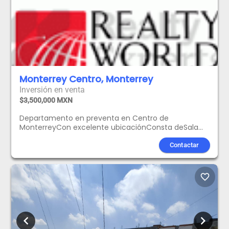
Monterrey Centro, Monterrey
Inversión en venta
$3,500,000 MXN
Departamento en preventa en Centro de
MonterreyCon excelente ubicaciónConsta deSala
comedorCocinaArea de lavado1 Recamara1
BañoBalconAMENIDADESCoworkingLudotecaTerraza
Contactar
BarSalon de uso multiplesTerrazas pergoladasFire
pitSky gymCancha de padelArea de
asadoresTerraza con albercaDemo kitchen con
favorite_border
terrazaSports barVita pistaTerraza socialArea de
meditacionSe entrega Febrero 2026PRECIO SUJETO A
CAMBIO SIN PREVIO AVISO
chevron_left
chevron_right