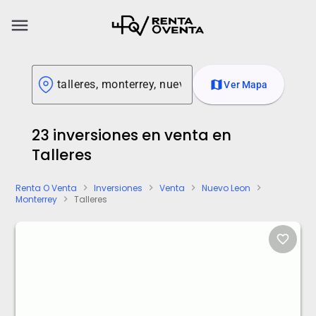
menu
map
Ver Mapa
23 inversiones en venta en
Talleres
Renta O Venta
Inversiones
Venta
Nuevo Leon
chevron_right
chevron_right
chevron_right
chevron_right
Monterrey
Talleres
chevron_right
favorite_border