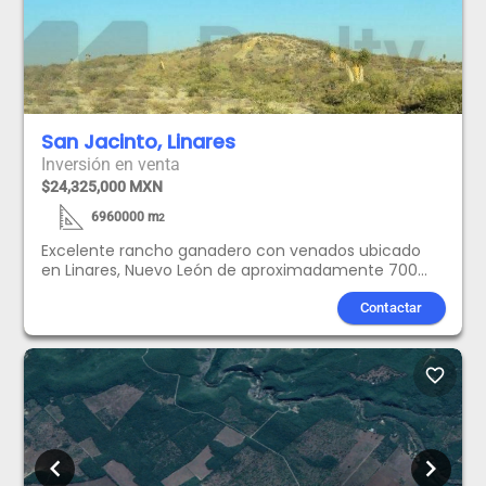
San Jacinto, Linares
Inversión en venta
$24,325,000 MXN
6960000
m
2
Excelente rancho ganadero con venados ubicado
en Linares, Nuevo León de aproximadamente 700
hectáreas, cuenta con 4 pozos de agua con
papalote, pilas de agua, colinda con arroyo y cuenta
Contactar
con luz eléctrica.
favorite_border
chevron_left
chevron_right