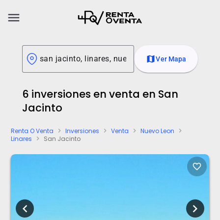
menu
map
Ver Mapa
6 inversiones en venta en San
Jacinto
Renta O Venta
Inversiones
Venta
Nuevo Leon
chevron_right
chevron_right
chevron_right
chevron_right
Linares
San Jacinto
chevron_right
favorite_border
chevron_left
chevron_right