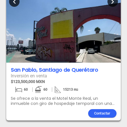
chevron_left
chevron_right
San Pablo, Santiago de Querétaro
Inversión en venta
$123,500,000 MXN
60
60
15213
m
2
Se ofrece a la venta el Motel Monte Real, un
inmueble con giro de hospedaje temporal con una
ubicación verdaderamente privilegiada. Situado con
frente directo sobre la Av. 5 de Febrero, esta
Contactar
propiedad se encuentra dentro de uno de los
corredores comerciales más importantes y