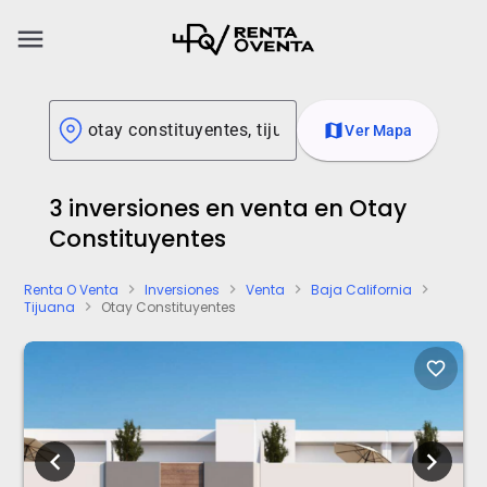
menu
map
Ver Mapa
3 inversiones en venta en Otay
Constituyentes
Renta O Venta
Inversiones
Venta
Baja California
chevron_right
chevron_right
chevron_right
chevron_right
Tijuana
Otay Constituyentes
chevron_right
favorite_border
chevron_left
chevron_right