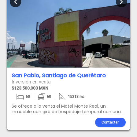
chevron_left
chevron_right
San Pablo, Santiago de Querétaro
Inversión en venta
$123,500,000 MXN
60
60
15213
m
2
Se ofrece a la venta el Motel Monte Real, un
inmueble con giro de hospedaje temporal con una
ubicación verdaderamente privilegiada. Situado con
frente directo sobre la Av. 5 de Febrero, esta
Contactar
propiedad se encuentra dentro de uno de los
corredores comerciales más importantes y