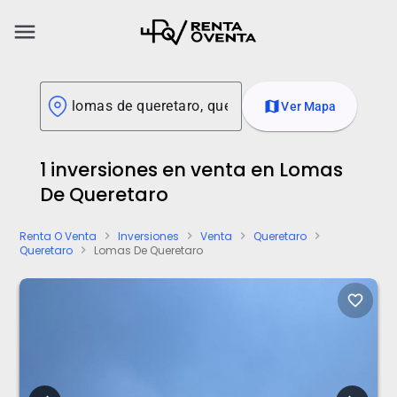
menu
map
Ver Mapa
1 inversiones en venta en Lomas
De Queretaro
Renta O Venta
Inversiones
Venta
Queretaro
chevron_right
chevron_right
chevron_right
chevron_right
Queretaro
Lomas De Queretaro
chevron_right
favorite_border