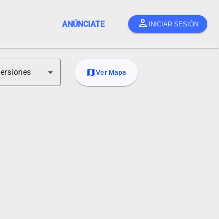
person
ANÚNCIATE
INICIAR SESIÓN
versiones
map
Ver Mapa