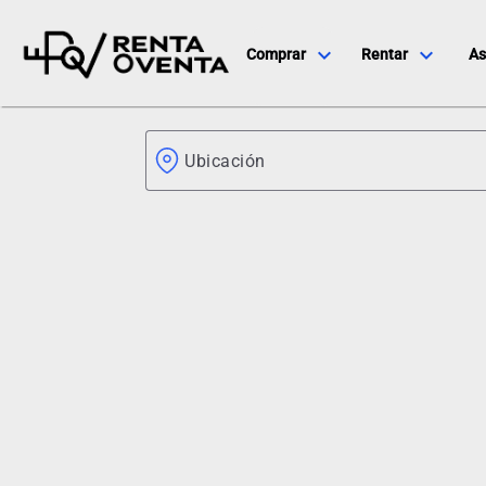
expand_more
expand_more
Comprar
Rentar
As
Ubicación