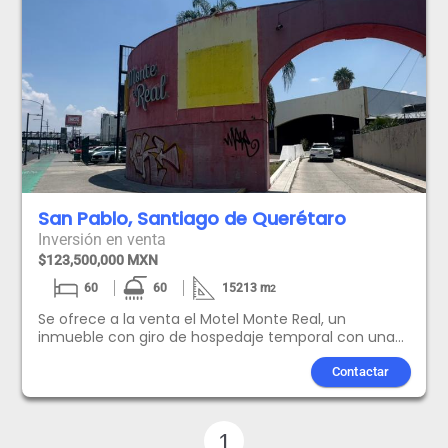
San Pablo, Santiago de Querétaro
Inversión en venta
$123,500,000 MXN
60
60
15213
m
2
Se ofrece a la venta el Motel Monte Real, un
inmueble con giro de hospedaje temporal con una
ubicación verdaderamente privilegiada. Situado con
frente directo sobre la Av. 5 de Febrero, esta
Contactar
propiedad se encuentra dentro de uno de los
corredores comerciales más importantes y
consolidados de Querétaro. El inmueble combina la
1
rentabilidad de una operación hotelera existente