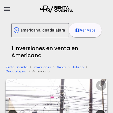
menu
map
Ver Mapa
1 inversiones en venta en
Americana
Renta O Venta
Inversiones
Venta
Jalisco
chevron_right
chevron_right
chevron_right
chevron_right
Guadalajara
Americana
chevron_right
favorite_border