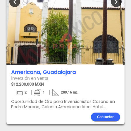
chevron_left
chevron_right
Americana, Guadalajara
Inversión en venta
$12,200,000 MXN
2
1
289.16
m
2
Oportunidad de Oro para Inversionistas Casona en
Pedro Moreno, Colonia Americana Ideal Hotel
BoutiqueRestauranteAsegura un activo inmobiliario
de alto rendimiento en la Colonia Americana, una de
Contactar
las colonias más prestigiosas y de mayor demanda
turística y comercial en Latinoamérica. Esta