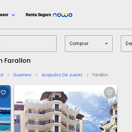
expand_more
esor
Renta Seguro
Comprar
De
 Farallon
ta
Guerrero
Acapulco De Juarez
Farallon
chevron_right
chevron_right
chevron_right
favorite_border
favorite_border