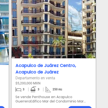
Acapulco de Juárez Centro,
Acapulco de Juárez
Departamento en venta
$5,200,000 MXN
3
3
250
m
2
Se vende Penthouse en Acapulco
GuerreroEdifico Mar del Condominio Mar
Villa,consta de dos niveles, sala, comedor,