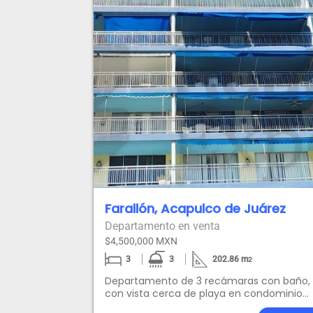
Farallón, Acapulco de Juárez
Departamento en venta
$4,500,000 MXN
3
3
202.86
m
2
Departamento de 3 recámaras con baño,
con vista cerca de playa en condominio
chico.6o piso, Incluye mueblesalberca