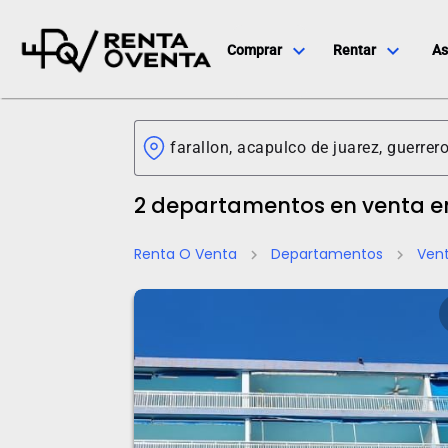
expand_more
expand_more
Comprar
Rentar
As
2 departamentos en venta en
Renta O Venta
Departamentos
Ven
chevron_right
chevron_right