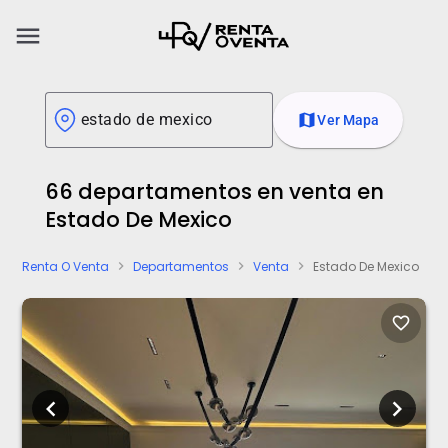
menu
map
Ver Mapa
66 departamentos en venta en
Estado De Mexico
Renta O Venta
Departamentos
Venta
Estado De Mexico
chevron_right
chevron_right
chevron_right
favorite_border
chevron_left
chevron_right