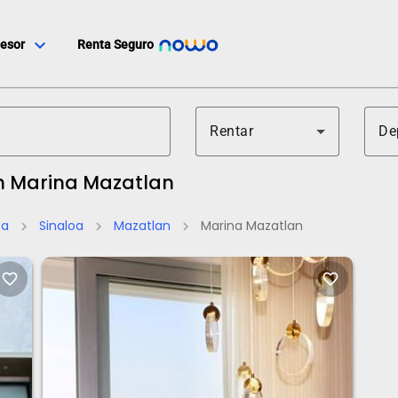
expand_more
esor
Renta Seguro
Rentar
De
n Marina Mazatlan
ta
Sinaloa
Mazatlan
Marina Mazatlan
chevron_right
chevron_right
chevron_right
favorite_border
favorite_border