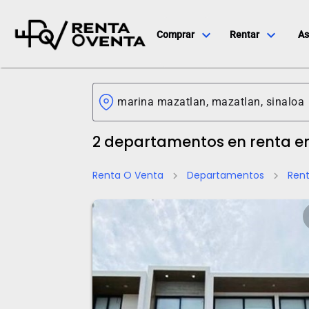
expand_more
expand_more
Comprar
Rentar
As
2 departamentos en renta e
Renta O Venta
Departamentos
Ren
chevron_right
chevron_right