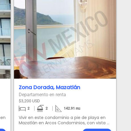
Zona Dorada, Mazatlán
Departamento en renta
$3,200 USD
2
2
142.91
m
2
 en
Vivir en este condominio a pie de playa en
Mazatlán en Arcos Condominios, con vista al
mar y a las tres islas, ofrece una serie de