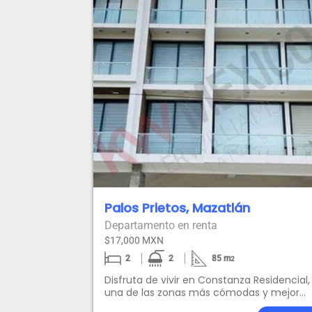
Palos Prietos, Mazatlán
Departamento en renta
$17,000 MXN
2
2
85
m
2
Disfruta de vivir en Constanza Residencial,
una de las zonas más cómodas y mejor
ubicadas de Mazatlán. A solo pasos del