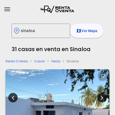
menu
map
Ver Mapa
31 casas en venta en Sinaloa
Renta O Venta
Casas
Venta
Sinaloa
chevron_right
chevron_right
chevron_right
favorite_border
chevron_left
chevron_right