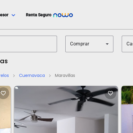
expand_more
esor
Renta Seguro
Comprar
Ca
las
elos
Cuernavaca
Maravillas
chevron_right
chevron_right
favorite_border
favorite_border