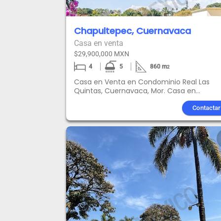
Chapultepec, Cuernavaca
Casa en venta
$29,900,000 MXN
4
5
860
m
2
Casa en Venta en Condominio Real Las
Quintas, Cuernavaca, Mor. Casa en
fraccionamiento con vigilancia y áreas
comunes. La casa cuenta con gimnasio,
Contactar
cava para vinos, cuarto de servicio,
recámara de visitas, sala con salida al jard
comedor, 2 recámaras en planta baja ca
una con baño completo, estudio, terraza,
cocina equipada, 2 recámaras en planta
alta, la principal con vestidor, baño con tin
balcón. La propiedad se puede vender
amueblada, contáctanos para saber el
precio y no pierdas la oportunidad de vivir
la que podría ser la casa de tus sueños
Consulta los créditos que aceptamos par
esta propiedad. La información y