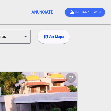
person
ANÚNCIATE
INICIAR SESIÓN
sas
map
Ver Mapa
favorite_border