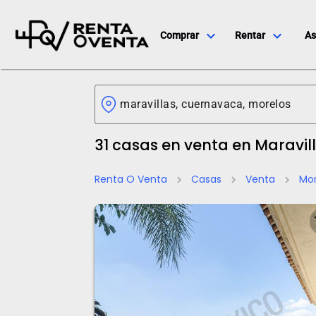
expand_more
expand_more
Comprar
Rentar
As
31 casas en venta en Maravil
Renta O Venta
Casas
Venta
Mor
chevron_right
chevron_right
chevron_right