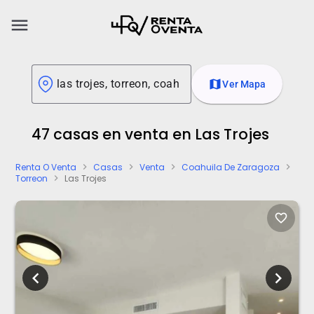
menu
map
Ver Mapa
47 casas en venta en Las Trojes
Renta O Venta
Casas
Venta
Coahuila De Zaragoza
chevron_right
chevron_right
chevron_right
chevron_right
Torreon
Las Trojes
chevron_right
favorite_border
chevron_left
chevron_right