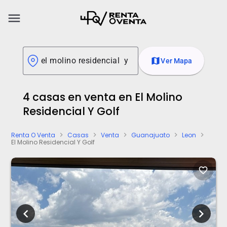
menu
map
Ver Mapa
4 casas en venta en El Molino
Residencial Y Golf
Renta O Venta
Casas
Venta
Guanajuato
Leon
chevron_right
chevron_right
chevron_right
chevron_right
chevron_right
El Molino Residencial Y Golf
favorite_border
chevron_left
chevron_right