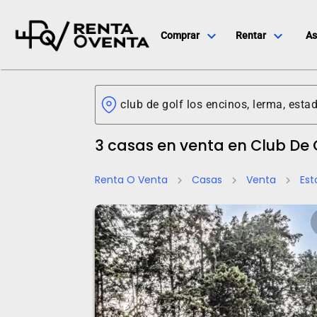
expand_more
expand_more
Comprar
Rentar
As
3 casas en venta en Club De 
Renta O Venta
Casas
Venta
Est
chevron_right
chevron_right
chevron_right