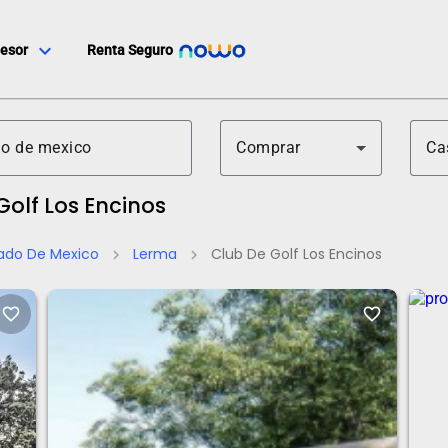
expand_more
esor
Renta Seguro
Comprar
Ca
Golf Los Encinos
ado De Mexico
Lerma
Club De Golf Los Encinos
chevron_right
chevron_right
favorite_border
favorite_border