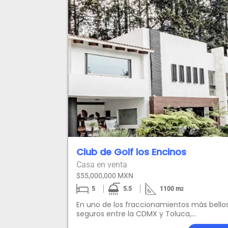
Club de Golf los Encinos
Casa en venta
$55,000,000 MXN
5
5.5
1100
m
2
En uno de los fraccionamientos más bello
seguros entre la CDMX y Toluca,
encontramos esta hermosa casa rodead