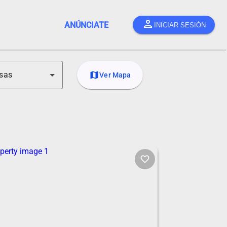
person
ANÚNCIATE
INICIAR SESIÓN
sas
map
Ver Mapa
favorite_border