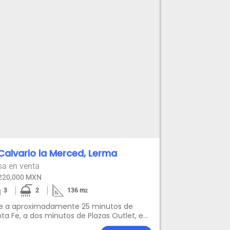
 Calvario la Merced, Lerma
sa en venta
220,000 MXN
3
2
136
m
2
ve a aproximadamente 25 minutos de
ta Fe, a dos minutos de Plazas Outlet, en
 privada con acceso controlado y