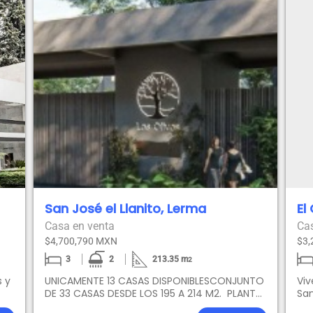
San José el Llanito, Lerma
El
Casa en venta
Ca
$4,700,790 MXN
$3,
3
2
213.35
m
2
s y
UNICAMENTE 13 CASAS DISPONIBLESCONJUNTO
Vi
DE 33 CASAS DESDE LOS 195 A 214 M2. PLANTA
San
a
BAJA Entrada principal con puerta de
una